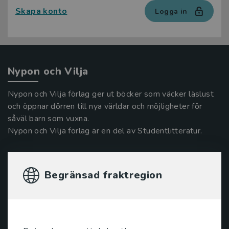
Skapa konto
Logga in
Nypon och Vilja
Nypon och Vilja förlag ger ut böcker som väcker läslust
och öppnar dörren till nya världar och möjligheter för
såväl barn som vuxna.
Nypon och Vilja förlag är en del av Studentlitteratur.
Kontakta oss
Begränsad fraktregion
Kontakta oss
046-31 20 00
Box 141