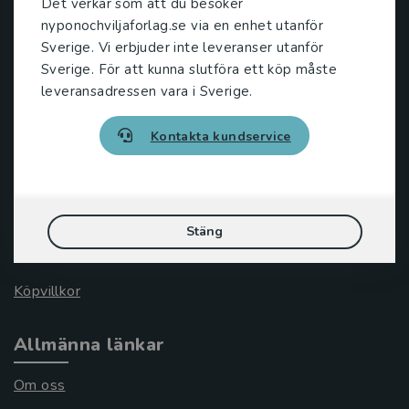
Det verkar som att du besöker
221 00 Lund
nyponochviljaforlag.se via en enhet utanför
Sverige. Vi erbjuder inte leveranser utanför
Besöksadress:
Sverige. För att kunna slutföra ett köp måste
Åkergränden 1
leveransadressen vara i Sverige.
Kontakta kundservice
Kundservice
Kontakta kundservice
046-31 21 00
Stäng
Frågor och svar
Köpvillkor
Allmänna länkar
Om oss