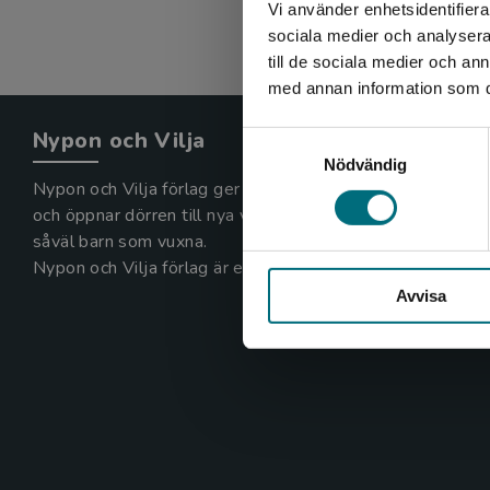
Vi använder enhetsidentifierar
sociala medier och analysera 
till de sociala medier och a
med annan information som du 
Nypon och Vilja
Samtyckesval
Nödvändig
Nypon och Vilja förlag ger ut böcker som väcker läslust
och öppnar dörren till nya världar och möjligheter för
såväl barn som vuxna.
Nypon och Vilja förlag är en del av Studentlitteratur.
Avvisa