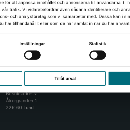
e för att anpassa innehållet och annonserna till användarna, tillh
Det verkar som att du besöker nyponochviljaforlag.se via
vår trafik. Vi vidarebefordrar även sådana identifierare och anna
en enhet utanför Sverige. Vi erbjuder inte leveranser
nnons- och analysföretag som vi samarbetar med. Dessa kan i sin
utanför Sverige. För att kunna slutföra ett köp måste
har tillhandahållit eller som de har samlat in när du har använt 
leveransadressen vara i Sverige.
Kontakta oss
Kundservice
Kontakta kundservice
Inställningar
Statistik
Kontakta oss
Kontakta kundservice
046-31 20 00
046-31 21 00
Stäng
Box 141
Frågor och svar
Tillåt urval
221 00 Lund
Köpvillkor
Besöksadress:
Åkergränden 1