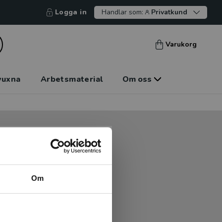
Logga in
Handlar som:
Privatkund
Varukorg
vuxna
Arbetsmaterial
Om oss
tt kunna betala mot faktura
tt handla hos oss.
Om
Logga in