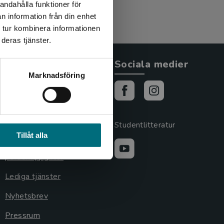
andahålla funktioner för
n information från din enhet
 tur kombinera informationen
deras tjänster.
Allmänna länkar
Sociala medier
Marknadsföring
Om oss
Cookies
Cookieinställningar
Studentlitteratur
Tillåt alla
GDPR och
personuppgifter
Lediga tjänster
Nyhetsbrev
Pressrum