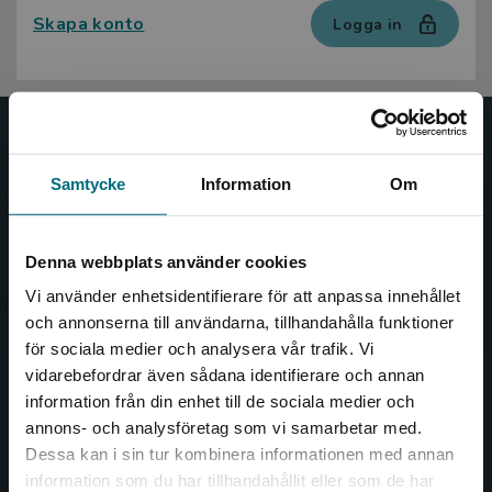
Skapa konto
Logga in
Nypon och Vilja
Samtycke
Information
Om
Nypon och Vilja förlag ger ut böcker som väcker läslust
och öppnar dörren till nya världar och möjligheter för
såväl barn som vuxna.
Denna webbplats använder cookies
Nypon och Vilja förlag är en del av Studentlitteratur.
Vi använder enhetsidentifierare för att anpassa innehållet
och annonserna till användarna, tillhandahålla funktioner
Kontakta oss
för sociala medier och analysera vår trafik. Vi
Begränsad fraktregion
vidarebefordrar även sådana identifierare och annan
Kontakta oss
information från din enhet till de sociala medier och
annons- och analysföretag som vi samarbetar med.
046-31 20 00
Dessa kan i sin tur kombinera informationen med annan
Box 141
information som du har tillhandahållit eller som de har