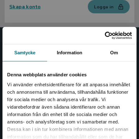
Skapa konto
Logga in
Nypon och Vilja
Samtycke
Information
Om
Nypon och Vilja förlag ger ut böcker som väcker läslust
och öppnar dörren till nya världar och möjligheter för
såväl barn som vuxna.
Denna webbplats använder cookies
Nypon och Vilja förlag är en del av Studentlitteratur.
Vi använder enhetsidentifierare för att anpassa innehållet
och annonserna till användarna, tillhandahålla funktioner
Kontakta oss
för sociala medier och analysera vår trafik. Vi
Begränsad fraktregion
vidarebefordrar även sådana identifierare och annan
Kontakta oss
information från din enhet till de sociala medier och
046-31 20 00
annons- och analysföretag som vi samarbetar med.
Dessa kan i sin tur kombinera informationen med annan
Box 141
information som du har tillhandahållit eller som de har