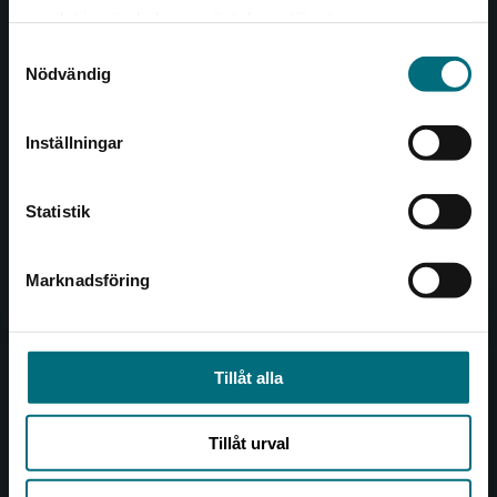
Det verkar som att du besöker
221 00 Lund
samlat in när du har använt deras tjänster.
nyponochviljaforlag.se via en enhet utanför
Samtyckesval
Sverige. Vi erbjuder inte leveranser utanför
Besöksadress:
Nödvändig
Sverige. För att kunna slutföra ett köp måste
Åkergränden 1
leveransadressen vara i Sverige.
Inställningar
Kontakta kundservice
Kundservice
Statistik
Kontakta kundservice
046-31 21 00
Marknadsföring
Stäng
Frågor och svar
Köpvillkor
Tillåt alla
Allmänna länkar
Tillåt urval
Om oss