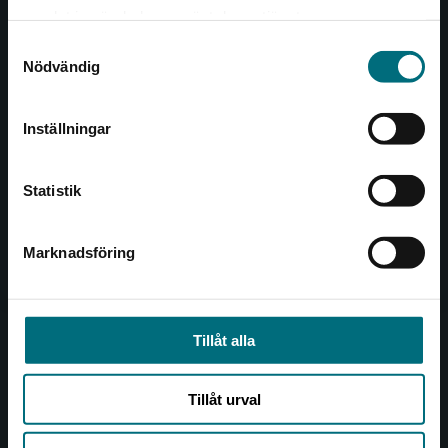
Det verkar som att du besöker
221 00 Lund
samlat in när du har använt deras tjänster.
nyponochviljaforlag.se via en enhet utanför
Samtyckesval
Sverige. Vi erbjuder inte leveranser utanför
Besöksadress:
Nödvändig
Sverige. För att kunna slutföra ett köp måste
Åkergränden 1
leveransadressen vara i Sverige.
Inställningar
Kontakta kundservice
Kundservice
Statistik
Kontakta kundservice
046-31 21 00
Marknadsföring
Stäng
Frågor och svar
Köpvillkor
Tillåt alla
Allmänna länkar
Tillåt urval
Om oss