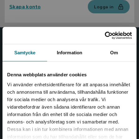
Skapa konto
Logga in
Nypon och Vilja
Samtycke
Information
Om
Nypon och Vilja förlag ger ut böcker som väcker läslust
och öppnar dörren till nya världar och möjligheter för
såväl barn som vuxna.
Denna webbplats använder cookies
Nypon och Vilja förlag är en del av Studentlitteratur.
Vi använder enhetsidentifierare för att anpassa innehållet
och annonserna till användarna, tillhandahålla funktioner
Kontakta oss
för sociala medier och analysera vår trafik. Vi
Begränsad fraktregion
vidarebefordrar även sådana identifierare och annan
Kontakta oss
information från din enhet till de sociala medier och
046-31 20 00
annons- och analysföretag som vi samarbetar med.
Dessa kan i sin tur kombinera informationen med annan
Box 141
information som du har tillhandahållit eller som de har