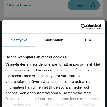
Skapa konto
Logga in
Nypon och Vilja
Samtycke
Information
Om
Nypon och Vilja förlag ger ut böcker som väcker läslust
och öppnar dörren till nya världar och möjligheter för
såväl barn som vuxna.
Denna webbplats använder cookies
Nypon och Vilja förlag är en del av Studentlitteratur.
Vi använder enhetsidentifierare för att anpassa innehållet
och annonserna till användarna, tillhandahålla funktioner
Kontakta oss
för sociala medier och analysera vår trafik. Vi
Begränsad fraktregion
vidarebefordrar även sådana identifierare och annan
Kontakta oss
information från din enhet till de sociala medier och
annons- och analysföretag som vi samarbetar med.
046-31 20 00
Dessa kan i sin tur kombinera informationen med annan
Box 141
information som du har tillhandahållit eller som de har