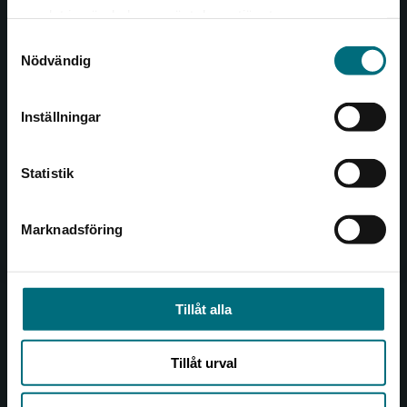
Det verkar som att du besöker
221 00 Lund
samlat in när du har använt deras tjänster.
nyponochviljaforlag.se via en enhet utanför
Samtyckesval
Sverige. Vi erbjuder inte leveranser utanför
Besöksadress:
Nödvändig
Sverige. För att kunna slutföra ett köp måste
Åkergränden 1
leveransadressen vara i Sverige.
Inställningar
Kontakta kundservice
Kundservice
Statistik
Kontakta kundservice
046-31 21 00
Marknadsföring
Stäng
Frågor och svar
Köpvillkor
Tillåt alla
Allmänna länkar
Tillåt urval
Om oss