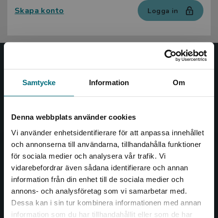
Skapa konto
Logga in
Nypon och Vilja
Samtycke
Information
Om
Nypon och Vilja förlag ger ut böcker som väcker läslust
och öppnar dörren till nya världar och möjligheter för
såväl barn som vuxna.
Denna webbplats använder cookies
Nypon och Vilja förlag är en del av Studentlitteratur.
Vi använder enhetsidentifierare för att anpassa innehållet
och annonserna till användarna, tillhandahålla funktioner
Kontakta oss
för sociala medier och analysera vår trafik. Vi
Begränsad fraktregion
vidarebefordrar även sådana identifierare och annan
Kontakta oss
information från din enhet till de sociala medier och
046-31 20 00
annons- och analysföretag som vi samarbetar med.
Dessa kan i sin tur kombinera informationen med annan
Box 141
information som du har tillhandahållit eller som de har