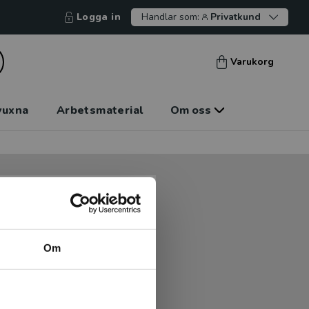
Logga in
Handlar som:
Privatkund
Varukorg
vuxna
Arbetsmaterial
Om oss
tt kunna betala mot faktura
tt handla hos oss.
Om
Logga in