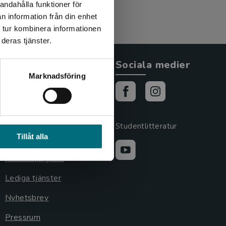
andahålla funktioner för
n information från din enhet
 tur kombinera informationen
deras tjänster.
Allmänna länkar
Sociala medier
Marknadsföring
Om oss
Cookies
Cookieinställningar
Studentlitteratur
Tillåt alla
GDPR och
personuppgifter
Lediga tjänster
Nyhetsbrev
Pressrum