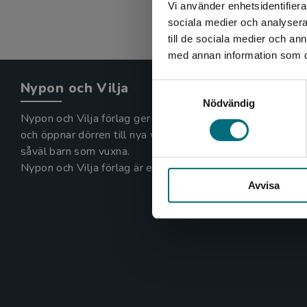
Vi använder enhetsidentifierar
sociala medier och analysera 
till de sociala medier och a
med annan information som du 
Nypon och Vilja
Samtyckesval
Nödvändig
Nypon och Vilja förlag ger ut böcker som väcker läslust
och öppnar dörren till nya världar och möjligheter för
såväl barn som vuxna.
Nypon och Vilja förlag är en del av Studentlitteratur.
Avvisa