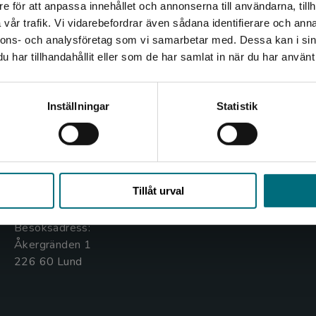
e för att anpassa innehållet och annonserna till användarna, tillh
Det verkar som att du besöker nyponochviljaforlag.se via
vår trafik. Vi vidarebefordrar även sådana identifierare och anna
en enhet utanför Sverige. Vi erbjuder inte leveranser
nnons- och analysföretag som vi samarbetar med. Dessa kan i sin
utanför Sverige. För att kunna slutföra ett köp måste
har tillhandahållit eller som de har samlat in när du har använt 
leveransadressen vara i Sverige.
Kontakta oss
Kundservice
Kontakta kundservice
Inställningar
Statistik
Kontakta oss
Kontakta kundservice
046-31 20 00
046-31 21 00
Stäng
Box 141
Frågor och svar
Tillåt urval
221 00 Lund
Köpvillkor
Besöksadress:
Åkergränden 1