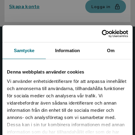
Skapa konto
Logga in
Nypon och Vilja
Samtycke
Information
Om
Nypon och Vilja förlag ger ut böcker som väcker läslust
och öppnar dörren till nya världar och möjligheter för
såväl barn som vuxna.
Denna webbplats använder cookies
Nypon och Vilja förlag är en del av Studentlitteratur.
Vi använder enhetsidentifierare för att anpassa innehållet
och annonserna till användarna, tillhandahålla funktioner
Kontakta oss
för sociala medier och analysera vår trafik. Vi
Begränsad fraktregion
vidarebefordrar även sådana identifierare och annan
Kontakta oss
information från din enhet till de sociala medier och
annons- och analysföretag som vi samarbetar med.
046-31 20 00
Dessa kan i sin tur kombinera informationen med annan
Box 141
information som du har tillhandahållit eller som de har