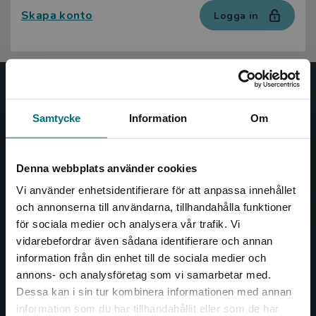
Skapa konto
Logga in
Nypon och Vilja
Samtycke
Information
Om
Nypon och Vilja förlag ger ut böcker som väcker läslust
och öppnar dörren till nya världar och möjligheter för
såväl barn som vuxna.
Denna webbplats använder cookies
Nypon och Vilja förlag är en del av Studentlitteratur.
Vi använder enhetsidentifierare för att anpassa innehållet
och annonserna till användarna, tillhandahålla funktioner
Kontakta oss
för sociala medier och analysera vår trafik. Vi
Begränsad fraktregion
vidarebefordrar även sådana identifierare och annan
Kontakta oss
information från din enhet till de sociala medier och
annons- och analysföretag som vi samarbetar med.
046-31 20 00
Dessa kan i sin tur kombinera informationen med annan
Box 141
information som du har tillhandahållit eller som de har