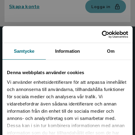
Skapa konto
Logga in
Nypon och Vilja
Samtycke
Information
Om
Nypon och Vilja förlag ger ut böcker som väcker läslust
och öppnar dörren till nya världar och möjligheter för
såväl barn som vuxna.
Denna webbplats använder cookies
Nypon och Vilja förlag är en del av Studentlitteratur.
Vi använder enhetsidentifierare för att anpassa innehållet
och annonserna till användarna, tillhandahålla funktioner
Kontakta oss
för sociala medier och analysera vår trafik. Vi
Begränsad fraktregion
vidarebefordrar även sådana identifierare och annan
Kontakta oss
information från din enhet till de sociala medier och
046-31 20 00
annons- och analysföretag som vi samarbetar med.
Dessa kan i sin tur kombinera informationen med annan
Box 141
information som du har tillhandahållit eller som de har