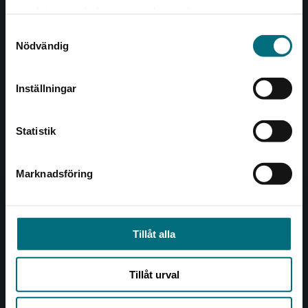
Det verkar som att du besöker
221 00 Lund
samlat in när du har använt deras tjänster.
nyponochviljaforlag.se via en enhet utanför
Samtyckesval
Sverige. Vi erbjuder inte leveranser utanför
Besöksadress:
Nödvändig
Sverige. För att kunna slutföra ett köp måste
Åkergränden 1
leveransadressen vara i Sverige.
Inställningar
Kontakta kundservice
Kundservice
Statistik
Kontakta kundservice
046-31 21 00
Marknadsföring
Stäng
Frågor och svar
Köpvillkor
Tillåt alla
Allmänna länkar
Tillåt urval
Om oss