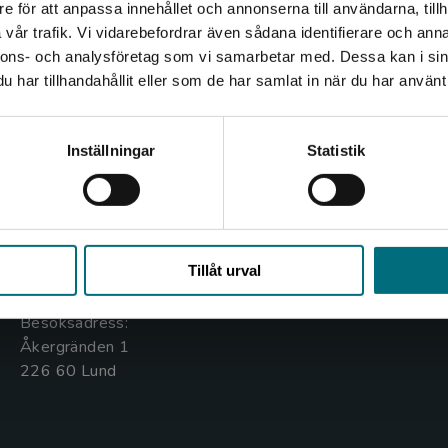
e för att anpassa innehållet och annonserna till användarna, tillh
Det verkar som att du besöker nyponochviljaforlag.se via
vår trafik. Vi vidarebefordrar även sådana identifierare och anna
en enhet utanför Sverige. Vi erbjuder inte leveranser
nnons- och analysföretag som vi samarbetar med. Dessa kan i sin
utanför Sverige. För att kunna slutföra ett köp måste
har tillhandahållit eller som de har samlat in när du har använt 
leveransadressen vara i Sverige.
Kontakta oss
Kundservice
Kontakta kundservice
Inställningar
Statistik
Kontakta oss
Kontakta kundservice
046-31 20 00
046-31 21 00
Stäng
Box 141
Frågor och svar
Tillåt urval
221 00 Lund
Köpvillkor
Besöksadress:
Åkergränden 1