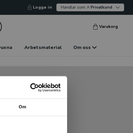
Logga in
Handlar som:
Privatkund
Varukorg
vuxna
Arbetsmaterial
Om oss
tt kunna betala mot faktura
tt handla hos oss.
Om
Logga in