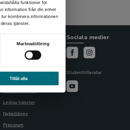
andahålla funktioner för
n information från din enhet
 tur kombinera informationen
deras tjänster.
Allmänna länkar
Sociala medier
Marknadsföring
Om oss
Cookies
Cookieinställningar
Studentlitteratur
Tillåt alla
GDPR och
personuppgifter
Lediga tjänster
Nyhetsbrev
Pressrum