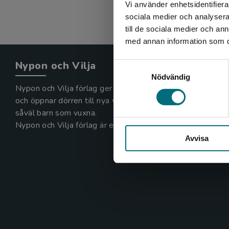
Vi använder enhetsidentifierar
sociala medier och analysera 
till de sociala medier och a
med annan information som du 
Nypon och Vilja
Samtyckesval
Nödvändig
Nypon och Vilja förlag ger ut böcker som väcker läslust
och öppnar dörren till nya världar och möjligheter för
såväl barn som vuxna.
Nypon och Vilja förlag är en del av Studentlitteratur.
Avvisa