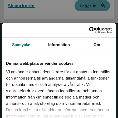
Skapa konto
Logga in
Nypon och Vilja
Samtycke
Information
Om
Nypon och Vilja förlag ger ut böcker som väcker läslust
och öppnar dörren till nya världar och möjligheter för
såväl barn som vuxna.
Denna webbplats använder cookies
Nypon och Vilja förlag är en del av Studentlitteratur.
Vi använder enhetsidentifierare för att anpassa innehållet
och annonserna till användarna, tillhandahålla funktioner
Kontakta oss
för sociala medier och analysera vår trafik. Vi
Begränsad fraktregion
vidarebefordrar även sådana identifierare och annan
Kontakta oss
information från din enhet till de sociala medier och
046-31 20 00
annons- och analysföretag som vi samarbetar med.
Dessa kan i sin tur kombinera informationen med annan
Box 141
information som du har tillhandahållit eller som de har