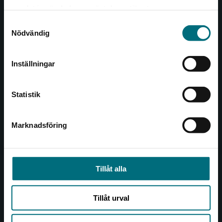
Det verkar som att du besöker
221 00 Lund
samlat in när du har använt deras tjänster.
nyponochviljaforlag.se via en enhet utanför
Samtyckesval
Sverige. Vi erbjuder inte leveranser utanför
Besöksadress:
Nödvändig
Sverige. För att kunna slutföra ett köp måste
Åkergränden 1
leveransadressen vara i Sverige.
Inställningar
Kontakta kundservice
Kundservice
Statistik
Kontakta kundservice
046-31 21 00
Marknadsföring
Stäng
Frågor och svar
Köpvillkor
Tillåt alla
Allmänna länkar
Tillåt urval
Om oss