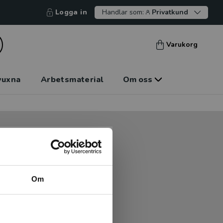
Logga in
Handlar som:
Privatkund
Varukorg
vuxna
Arbetsmaterial
Om oss
tt kunna betala mot faktura
tt handla hos oss.
Om
Logga in