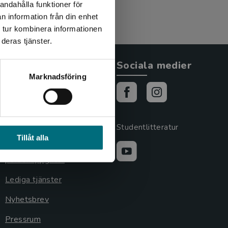
andahålla funktioner för
n information från din enhet
 tur kombinera informationen
deras tjänster.
Allmänna länkar
Sociala medier
Marknadsföring
Om oss
Cookies
Cookieinställningar
Studentlitteratur
Tillåt alla
GDPR och
personuppgifter
Lediga tjänster
Nyhetsbrev
Pressrum