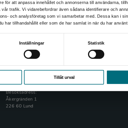
e för att anpassa innehållet och annonserna till användarna, tillh
Det verkar som att du besöker nyponochviljaforlag.se via
vår trafik. Vi vidarebefordrar även sådana identifierare och anna
en enhet utanför Sverige. Vi erbjuder inte leveranser
nnons- och analysföretag som vi samarbetar med. Dessa kan i sin
utanför Sverige. För att kunna slutföra ett köp måste
har tillhandahållit eller som de har samlat in när du har använt 
leveransadressen vara i Sverige.
Kontakta oss
Kundservice
Kontakta kundservice
Inställningar
Statistik
Kontakta oss
Kontakta kundservice
046-31 20 00
046-31 21 00
Stäng
Box 141
Frågor och svar
Tillåt urval
221 00 Lund
Köpvillkor
Besöksadress:
Åkergränden 1