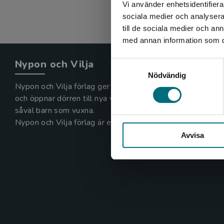
Vi använder enhetsidentifierar
sociala medier och analysera 
till de sociala medier och a
med annan information som du 
Nypon och Vilja
Samtyckesval
Nödvändig
Nypon och Vilja förlag ger ut böcker som väcker läslust
och öppnar dörren till nya världar och möjligheter för
såväl barn som vuxna.
Nypon och Vilja förlag är en del av Studentlitteratur.
Avvisa