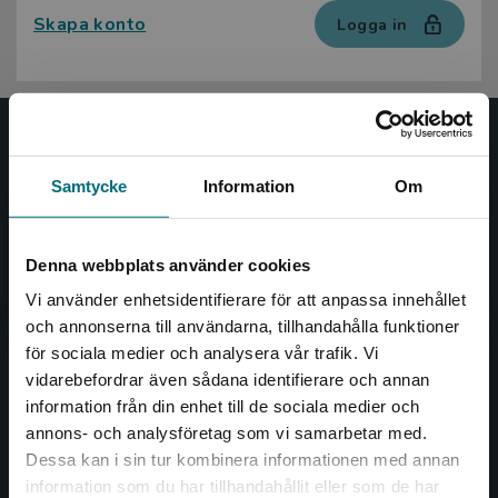
Skapa konto
Logga in
Nypon och Vilja
Samtycke
Information
Om
Nypon och Vilja förlag ger ut böcker som väcker läslust
och öppnar dörren till nya världar och möjligheter för
såväl barn som vuxna.
Denna webbplats använder cookies
Nypon och Vilja förlag är en del av Studentlitteratur.
Vi använder enhetsidentifierare för att anpassa innehållet
och annonserna till användarna, tillhandahålla funktioner
Kontakta oss
för sociala medier och analysera vår trafik. Vi
Begränsad fraktregion
vidarebefordrar även sådana identifierare och annan
Kontakta oss
information från din enhet till de sociala medier och
annons- och analysföretag som vi samarbetar med.
046-31 20 00
Dessa kan i sin tur kombinera informationen med annan
Box 141
information som du har tillhandahållit eller som de har