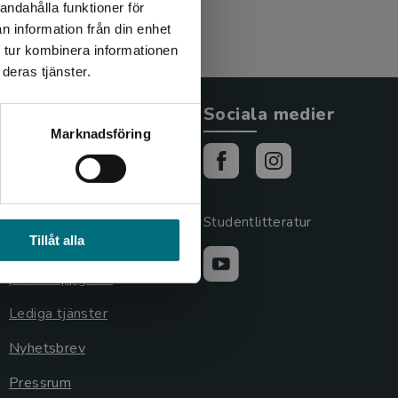
andahålla funktioner för
n information från din enhet
 tur kombinera informationen
deras tjänster.
Allmänna länkar
Sociala medier
Marknadsföring
Om oss
Cookies
Cookieinställningar
Studentlitteratur
Tillåt alla
GDPR och
personuppgifter
Lediga tjänster
Nyhetsbrev
Pressrum