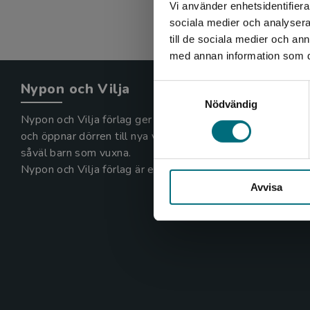
Vi använder enhetsidentifierar
sociala medier och analysera 
till de sociala medier och a
med annan information som du 
Nypon och Vilja
Samtyckesval
Nödvändig
Nypon och Vilja förlag ger ut böcker som väcker läslust
och öppnar dörren till nya världar och möjligheter för
såväl barn som vuxna.
Nypon och Vilja förlag är en del av Studentlitteratur.
Avvisa