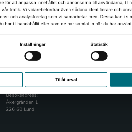
e för att anpassa innehållet och annonserna till användarna, tillh
Det verkar som att du besöker nyponochviljaforlag.se via
vår trafik. Vi vidarebefordrar även sådana identifierare och anna
en enhet utanför Sverige. Vi erbjuder inte leveranser
nnons- och analysföretag som vi samarbetar med. Dessa kan i sin
utanför Sverige. För att kunna slutföra ett köp måste
har tillhandahållit eller som de har samlat in när du har använt 
leveransadressen vara i Sverige.
Kontakta oss
Kundservice
Kontakta kundservice
Inställningar
Statistik
Kontakta oss
Kontakta kundservice
046-31 20 00
046-31 21 00
Stäng
Box 141
Frågor och svar
Tillåt urval
221 00 Lund
Köpvillkor
Besöksadress:
Åkergränden 1