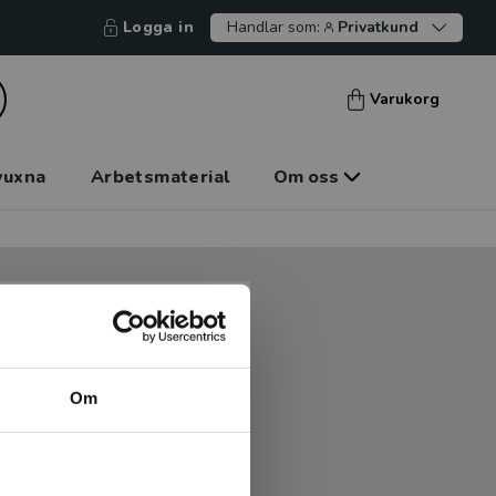
Logga in
Handlar som:
Privatkund
Varukorg
vuxna
Arbetsmaterial
Om oss
tt kunna betala mot faktura
tt handla hos oss.
Om
Logga in