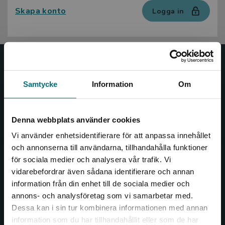
Skapa konto
Logga in
Nypon och Vilja
Samtycke
Information
Om
Nypon och Vilja förlag ger ut böcker som väcker läslust
och öppnar dörren till nya världar och möjligheter för
såväl barn som vuxna.
Denna webbplats använder cookies
Nypon och Vilja förlag är en del av Studentlitteratur.
Vi använder enhetsidentifierare för att anpassa innehållet
och annonserna till användarna, tillhandahålla funktioner
Kontakta oss
för sociala medier och analysera vår trafik. Vi
Begränsad fraktregion
vidarebefordrar även sådana identifierare och annan
Kontakta oss
information från din enhet till de sociala medier och
annons- och analysföretag som vi samarbetar med.
046-31 20 00
Dessa kan i sin tur kombinera informationen med annan
Box 141
information som du har tillhandahållit eller som de har