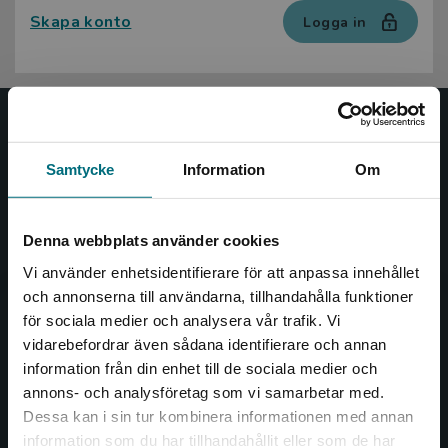
Skapa konto
Logga in
Nypon och Vilja
Samtycke
Information
Om
Nypon och Vilja förlag ger ut böcker som väcker läslust
och öppnar dörren till nya världar och möjligheter för
såväl barn som vuxna.
Denna webbplats använder cookies
Nypon och Vilja förlag är en del av Studentlitteratur.
Vi använder enhetsidentifierare för att anpassa innehållet
och annonserna till användarna, tillhandahålla funktioner
Kontakta oss
för sociala medier och analysera vår trafik. Vi
Begränsad fraktregion
vidarebefordrar även sådana identifierare och annan
Kontakta oss
information från din enhet till de sociala medier och
046-31 20 00
annons- och analysföretag som vi samarbetar med.
Dessa kan i sin tur kombinera informationen med annan
Box 141
information som du har tillhandahållit eller som de har