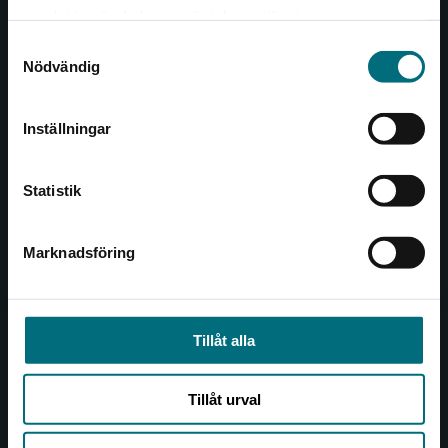
Det verkar som att du besöker
221 00 Lund
samlat in när du har använt deras tjänster.
nyponochviljaforlag.se via en enhet utanför
Samtyckesval
Sverige. Vi erbjuder inte leveranser utanför
Besöksadress:
Nödvändig
Sverige. För att kunna slutföra ett köp måste
Åkergränden 1
leveransadressen vara i Sverige.
Inställningar
Kontakta kundservice
Kundservice
Statistik
Kontakta kundservice
046-31 21 00
Marknadsföring
Stäng
Frågor och svar
Köpvillkor
Tillåt alla
Allmänna länkar
Tillåt urval
Om oss