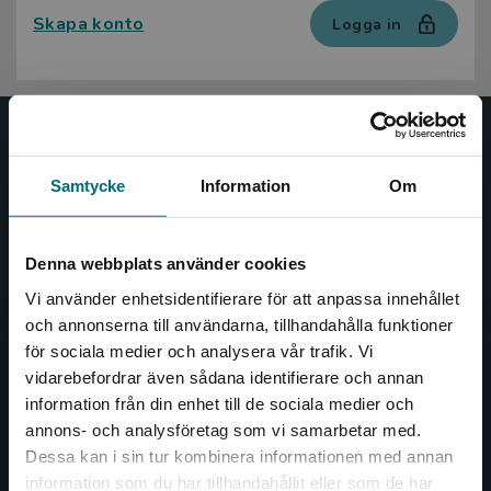
Skapa konto
Logga in
Nypon och Vilja
Samtycke
Information
Om
Nypon och Vilja förlag ger ut böcker som väcker läslust
och öppnar dörren till nya världar och möjligheter för
såväl barn som vuxna.
Denna webbplats använder cookies
Nypon och Vilja förlag är en del av Studentlitteratur.
Vi använder enhetsidentifierare för att anpassa innehållet
och annonserna till användarna, tillhandahålla funktioner
Kontakta oss
för sociala medier och analysera vår trafik. Vi
Begränsad fraktregion
vidarebefordrar även sådana identifierare och annan
Kontakta oss
information från din enhet till de sociala medier och
046-31 20 00
annons- och analysföretag som vi samarbetar med.
Dessa kan i sin tur kombinera informationen med annan
Box 141
information som du har tillhandahållit eller som de har