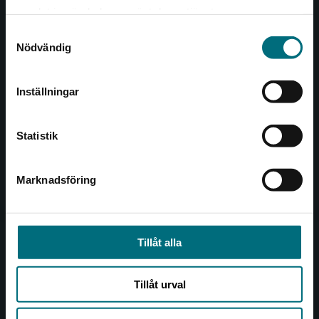
Det verkar som att du besöker
221 00 Lund
samlat in när du har använt deras tjänster.
nyponochviljaforlag.se via en enhet utanför
Samtyckesval
Sverige. Vi erbjuder inte leveranser utanför
Besöksadress:
Nödvändig
Sverige. För att kunna slutföra ett köp måste
Åkergränden 1
leveransadressen vara i Sverige.
Inställningar
Kontakta kundservice
Kundservice
Statistik
Kontakta kundservice
046-31 21 00
Marknadsföring
Stäng
Frågor och svar
Köpvillkor
Tillåt alla
Allmänna länkar
Tillåt urval
Om oss