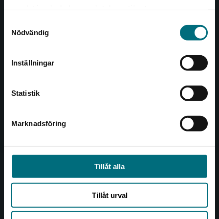
Det verkar som att du besöker
221 00 Lund
samlat in när du har använt deras tjänster.
nyponochviljaforlag.se via en enhet utanför
Samtyckesval
Sverige. Vi erbjuder inte leveranser utanför
Besöksadress:
Nödvändig
Sverige. För att kunna slutföra ett köp måste
Åkergränden 1
leveransadressen vara i Sverige.
Inställningar
Kontakta kundservice
Kundservice
Statistik
Kontakta kundservice
046-31 21 00
Marknadsföring
Stäng
Frågor och svar
Köpvillkor
Tillåt alla
Allmänna länkar
Tillåt urval
Om oss