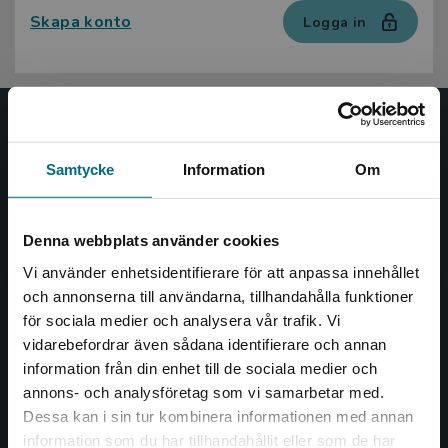
Skapa konto
Logga in
Nypon och Vilja
Samtycke
Information
Om
Nypon och Vilja förlag ger ut böcker som väcker läslust
och öppnar dörren till nya världar och möjligheter för
såväl barn som vuxna.
Denna webbplats använder cookies
Nypon och Vilja förlag är en del av Studentlitteratur.
Vi använder enhetsidentifierare för att anpassa innehållet
och annonserna till användarna, tillhandahålla funktioner
Kontakta oss
för sociala medier och analysera vår trafik. Vi
Begränsad fraktregion
vidarebefordrar även sådana identifierare och annan
Kontakta oss
information från din enhet till de sociala medier och
046-31 20 00
annons- och analysföretag som vi samarbetar med.
Dessa kan i sin tur kombinera informationen med annan
Box 141
information som du har tillhandahållit eller som de har