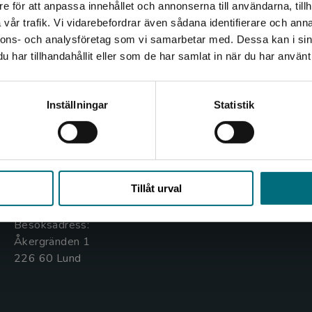
e för att anpassa innehållet och annonserna till användarna, tillh
Det verkar som att du besöker nyponochviljaforlag.se via
vår trafik. Vi vidarebefordrar även sådana identifierare och anna
en enhet utanför Sverige. Vi erbjuder inte leveranser
nnons- och analysföretag som vi samarbetar med. Dessa kan i sin
utanför Sverige. För att kunna slutföra ett köp måste
har tillhandahållit eller som de har samlat in när du har använt 
leveransadressen vara i Sverige.
Kontakta oss
Kundservice
Kontakta kundservice
Inställningar
Statistik
Kontakta oss
Kontakta kundservice
046-31 20 00
046-31 21 00
Stäng
Box 141
Frågor och svar
Tillåt urval
221 00 Lund
Köpvillkor
Besöksadress:
Åkergränden 1