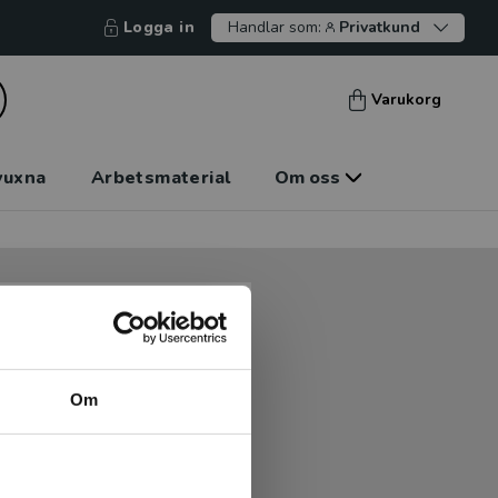
Logga in
Handlar som:
Privatkund
Varukorg
vuxna
Arbetsmaterial
Om oss
tt kunna betala mot faktura
tt handla hos oss.
Om
Logga in