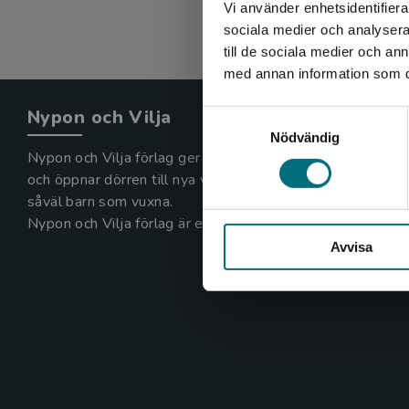
Vi använder enhetsidentifierar
sociala medier och analysera 
till de sociala medier och a
med annan information som du 
Nypon och Vilja
Samtyckesval
Nödvändig
Nypon och Vilja förlag ger ut böcker som väcker läslust
och öppnar dörren till nya världar och möjligheter för
såväl barn som vuxna.
Nypon och Vilja förlag är en del av Studentlitteratur.
Avvisa