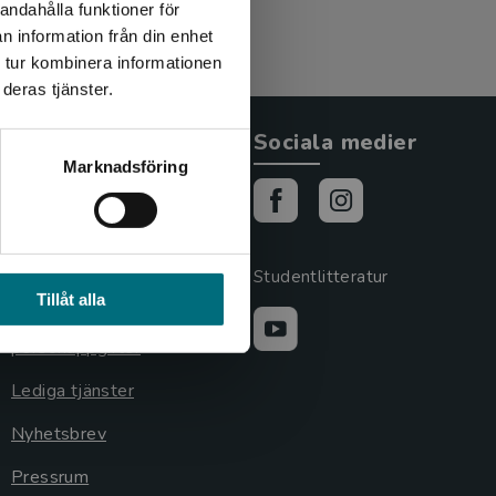
andahålla funktioner för
n information från din enhet
 tur kombinera informationen
deras tjänster.
Allmänna länkar
Sociala medier
Marknadsföring
Om oss
Cookies
Cookieinställningar
Studentlitteratur
Tillåt alla
GDPR och
personuppgifter
Lediga tjänster
Nyhetsbrev
Pressrum