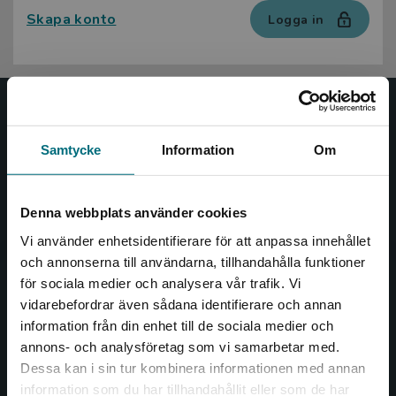
Skapa konto
Logga in
Nypon och Vilja
Samtycke
Information
Om
Nypon och Vilja förlag ger ut böcker som väcker läslust
och öppnar dörren till nya världar och möjligheter för
såväl barn som vuxna.
Denna webbplats använder cookies
Nypon och Vilja förlag är en del av Studentlitteratur.
Vi använder enhetsidentifierare för att anpassa innehållet
och annonserna till användarna, tillhandahålla funktioner
Kontakta oss
för sociala medier och analysera vår trafik. Vi
Begränsad fraktregion
vidarebefordrar även sådana identifierare och annan
Kontakta oss
information från din enhet till de sociala medier och
046-31 20 00
annons- och analysföretag som vi samarbetar med.
Dessa kan i sin tur kombinera informationen med annan
Box 141
information som du har tillhandahållit eller som de har