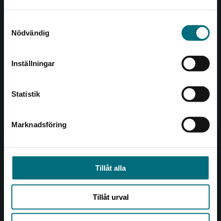
Det verkar som att du besöker
221 00 Lund
samlat in när du har använt deras tjänster.
nyponochviljaforlag.se via en enhet utanför
Samtyckesval
Sverige. Vi erbjuder inte leveranser utanför
Besöksadress:
Nödvändig
Sverige. För att kunna slutföra ett köp måste
Åkergränden 1
leveransadressen vara i Sverige.
Inställningar
Kontakta kundservice
Kundservice
Statistik
Kontakta kundservice
046-31 21 00
Marknadsföring
Stäng
Frågor och svar
Köpvillkor
Tillåt alla
Allmänna länkar
Tillåt urval
Om oss