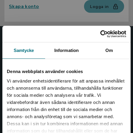
Skapa konto
Logga in
Nypon och Vilja
Samtycke
Information
Om
Nypon och Vilja förlag ger ut böcker som väcker läslust
och öppnar dörren till nya världar och möjligheter för
såväl barn som vuxna.
Denna webbplats använder cookies
Nypon och Vilja förlag är en del av Studentlitteratur.
Vi använder enhetsidentifierare för att anpassa innehållet
och annonserna till användarna, tillhandahålla funktioner
Kontakta oss
för sociala medier och analysera vår trafik. Vi
Begränsad fraktregion
vidarebefordrar även sådana identifierare och annan
Kontakta oss
information från din enhet till de sociala medier och
046-31 20 00
annons- och analysföretag som vi samarbetar med.
Dessa kan i sin tur kombinera informationen med annan
Box 141
information som du har tillhandahållit eller som de har