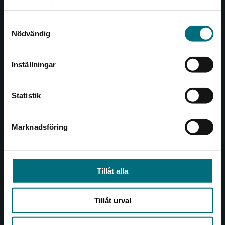
Det verkar som att du besöker
221 00 Lund
samlat in när du har använt deras tjänster.
nyponochviljaforlag.se via en enhet utanför
Samtyckesval
Sverige. Vi erbjuder inte leveranser utanför
Besöksadress:
Nödvändig
Sverige. För att kunna slutföra ett köp måste
Åkergränden 1
leveransadressen vara i Sverige.
Inställningar
Kontakta kundservice
Kundservice
Statistik
Kontakta kundservice
046-31 21 00
Marknadsföring
Stäng
Frågor och svar
Köpvillkor
Tillåt alla
Allmänna länkar
Tillåt urval
Om oss