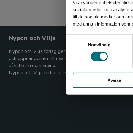
Vi använder enhetsidentifierar
sociala medier och analysera 
till de sociala medier och a
med annan information som du 
Nypon och Vilja
Samtyckesval
Nödvändig
Nypon och Vilja förlag ger ut böcker som väcker läslust
och öppnar dörren till nya världar och möjligheter för
såväl barn som vuxna.
Nypon och Vilja förlag är en del av Studentlitteratur.
Avvisa