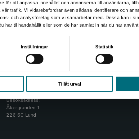
e för att anpassa innehållet och annonserna till användarna, tillh
Det verkar som att du besöker nyponochviljaforlag.se via
vår trafik. Vi vidarebefordrar även sådana identifierare och anna
en enhet utanför Sverige. Vi erbjuder inte leveranser
nnons- och analysföretag som vi samarbetar med. Dessa kan i sin
utanför Sverige. För att kunna slutföra ett köp måste
har tillhandahållit eller som de har samlat in när du har använt 
leveransadressen vara i Sverige.
Kontakta oss
Kundservice
Kontakta kundservice
Inställningar
Statistik
Kontakta oss
Kontakta kundservice
046-31 20 00
046-31 21 00
Stäng
Box 141
Frågor och svar
Tillåt urval
221 00 Lund
Köpvillkor
Besöksadress:
Åkergränden 1