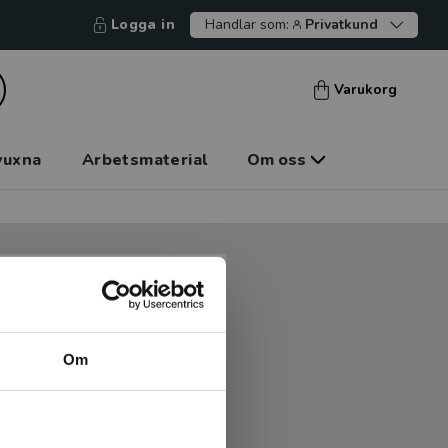
Logga in
Handlar som:
Privatkund
Varukorg
vuxna
Arbetsmaterial
Om oss
tt kunna betala mot faktura
tt handla hos oss.
Om
Logga in