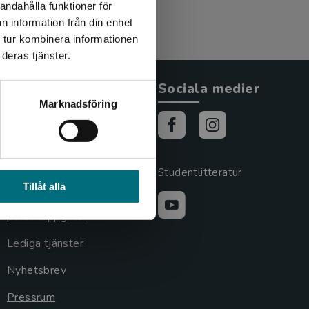
andahålla funktioner för
n information från din enhet
 tur kombinera informationen
deras tjänster.
Allmänna länkar
Sociala medier
Marknadsföring
Om oss
Cookies
Cookieinställningar
Studentlitteratur
Tillåt alla
GDPR och
personuppgifter
Lediga tjänster
Nyhetsbrev
Pressrum