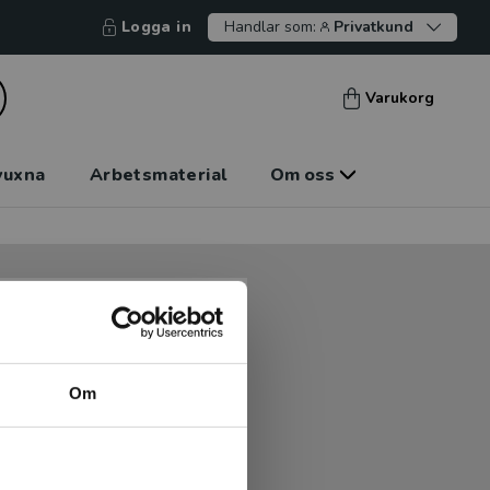
Logga in
Handlar som:
Privatkund
Varukorg
vuxna
Arbetsmaterial
Om oss
tt kunna betala mot faktura
tt handla hos oss.
Om
Logga in