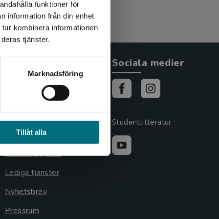
andahålla funktioner för
n information från din enhet
 tur kombinera informationen
deras tjänster.
Allmänna länkar
Sociala medier
Marknadsföring
Om oss
Cookies
Cookieinställningar
Studentlitteratur
Tillåt alla
GDPR och
personuppgifter
Lediga tjänster
Nyhetsbrev
Pressrum