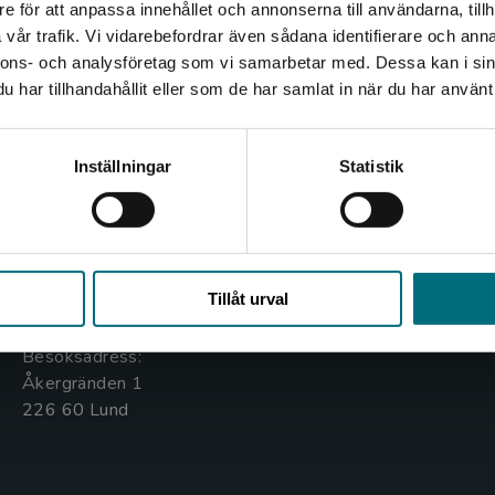
e för att anpassa innehållet och annonserna till användarna, tillh
Det verkar som att du besöker nyponochviljaforlag.se via
vår trafik. Vi vidarebefordrar även sådana identifierare och anna
en enhet utanför Sverige. Vi erbjuder inte leveranser
nnons- och analysföretag som vi samarbetar med. Dessa kan i sin
utanför Sverige. För att kunna slutföra ett köp måste
har tillhandahållit eller som de har samlat in när du har använt 
leveransadressen vara i Sverige.
Kontakta oss
Kundservice
Kontakta kundservice
Inställningar
Statistik
Kontakta oss
Kontakta kundservice
046-31 20 00
046-31 21 00
Stäng
Box 141
Frågor och svar
Tillåt urval
221 00 Lund
Köpvillkor
Besöksadress:
Åkergränden 1