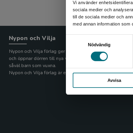
Vi använder enhetsidentifierar
sociala medier och analysera 
till de sociala medier och a
med annan information som du 
Nypon och Vilja
Samtyckesval
Nödvändig
Nypon och Vilja förlag ger ut böcker som väcker läslust
och öppnar dörren till nya världar och möjligheter för
såväl barn som vuxna.
Nypon och Vilja förlag är en del av Studentlitteratur.
Avvisa