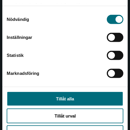
Det verkar som att du besöker
221 00 Lund
samlat in när du har använt deras tjänster.
nyponochviljaforlag.se via en enhet utanför
Samtyckesval
Sverige. Vi erbjuder inte leveranser utanför
Besöksadress:
Nödvändig
Sverige. För att kunna slutföra ett köp måste
Åkergränden 1
leveransadressen vara i Sverige.
Inställningar
Kontakta kundservice
Kundservice
Statistik
Kontakta kundservice
046-31 21 00
Marknadsföring
Stäng
Frågor och svar
Köpvillkor
Tillåt alla
Allmänna länkar
Tillåt urval
Om oss