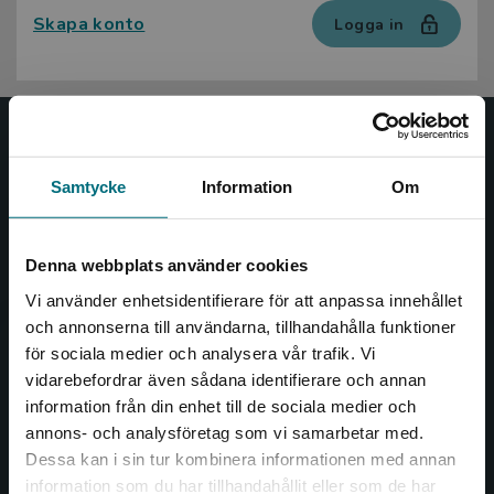
Skapa konto
Logga in
Nypon och Vilja
Samtycke
Information
Om
Nypon och Vilja förlag ger ut böcker som väcker läslust
och öppnar dörren till nya världar och möjligheter för
såväl barn som vuxna.
Denna webbplats använder cookies
Nypon och Vilja förlag är en del av Studentlitteratur.
Vi använder enhetsidentifierare för att anpassa innehållet
och annonserna till användarna, tillhandahålla funktioner
Kontakta oss
för sociala medier och analysera vår trafik. Vi
Begränsad fraktregion
vidarebefordrar även sådana identifierare och annan
Kontakta oss
information från din enhet till de sociala medier och
046-31 20 00
annons- och analysföretag som vi samarbetar med.
Dessa kan i sin tur kombinera informationen med annan
Box 141
information som du har tillhandahållit eller som de har