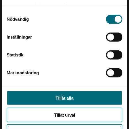
Det verkar som att du besöker
221 00 Lund
samlat in när du har använt deras tjänster.
nyponochviljaforlag.se via en enhet utanför
Samtyckesval
Sverige. Vi erbjuder inte leveranser utanför
Besöksadress:
Nödvändig
Sverige. För att kunna slutföra ett köp måste
Åkergränden 1
leveransadressen vara i Sverige.
Inställningar
Kontakta kundservice
Kundservice
Statistik
Kontakta kundservice
046-31 21 00
Marknadsföring
Stäng
Frågor och svar
Köpvillkor
Tillåt alla
Allmänna länkar
Tillåt urval
Om oss