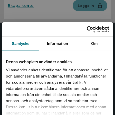
Skapa konto
Logga in
Nypon och Vilja
Samtycke
Information
Om
Nypon och Vilja förlag ger ut böcker som väcker läslust
och öppnar dörren till nya världar och möjligheter för
såväl barn som vuxna.
Denna webbplats använder cookies
Nypon och Vilja förlag är en del av Studentlitteratur.
Vi använder enhetsidentifierare för att anpassa innehållet
och annonserna till användarna, tillhandahålla funktioner
Kontakta oss
för sociala medier och analysera vår trafik. Vi
Begränsad fraktregion
vidarebefordrar även sådana identifierare och annan
Kontakta oss
information från din enhet till de sociala medier och
046-31 20 00
annons- och analysföretag som vi samarbetar med.
Dessa kan i sin tur kombinera informationen med annan
Box 141
information som du har tillhandahållit eller som de har