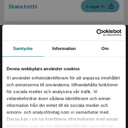
Skapa konto
Logga in
Nypon och Vilja
Samtycke
Information
Om
Nypon och Vilja förlag ger ut böcker som väcker läslust
och öppnar dörren till nya världar och möjligheter för
såväl barn som vuxna.
Denna webbplats använder cookies
Nypon och Vilja förlag är en del av Studentlitteratur.
Vi använder enhetsidentifierare för att anpassa innehållet
och annonserna till användarna, tillhandahålla funktioner
Kontakta oss
för sociala medier och analysera vår trafik. Vi
Begränsad fraktregion
vidarebefordrar även sådana identifierare och annan
Kontakta oss
information från din enhet till de sociala medier och
046-31 20 00
annons- och analysföretag som vi samarbetar med.
Dessa kan i sin tur kombinera informationen med annan
Box 141
information som du har tillhandahållit eller som de har