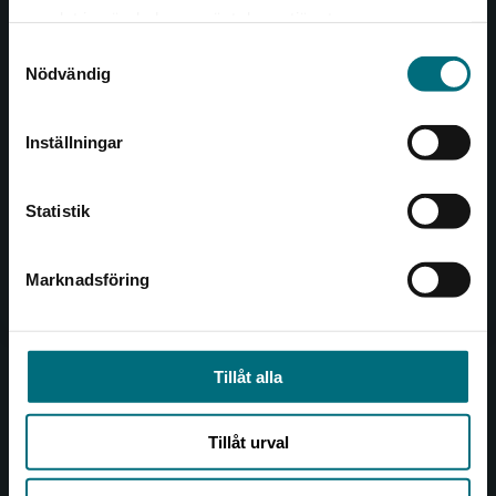
Det verkar som att du besöker
221 00 Lund
samlat in när du har använt deras tjänster.
nyponochviljaforlag.se via en enhet utanför
Samtyckesval
Sverige. Vi erbjuder inte leveranser utanför
Besöksadress:
Nödvändig
Sverige. För att kunna slutföra ett köp måste
Åkergränden 1
leveransadressen vara i Sverige.
Inställningar
Kontakta kundservice
Kundservice
Statistik
Kontakta kundservice
046-31 21 00
Marknadsföring
Stäng
Frågor och svar
Köpvillkor
Tillåt alla
Allmänna länkar
Tillåt urval
Om oss