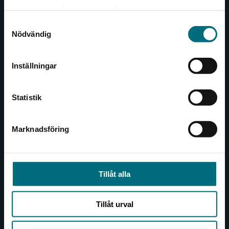
Det verkar som att du besöker
221 00 Lund
samlat in när du har använt deras tjänster.
nyponochviljaforlag.se via en enhet utanför
Samtyckesval
Sverige. Vi erbjuder inte leveranser utanför
Besöksadress:
Nödvändig
Sverige. För att kunna slutföra ett köp måste
Åkergränden 1
leveransadressen vara i Sverige.
Inställningar
Kontakta kundservice
Kundservice
Statistik
Kontakta kundservice
046-31 21 00
Marknadsföring
Stäng
Frågor och svar
Köpvillkor
Tillåt alla
Allmänna länkar
Tillåt urval
Om oss