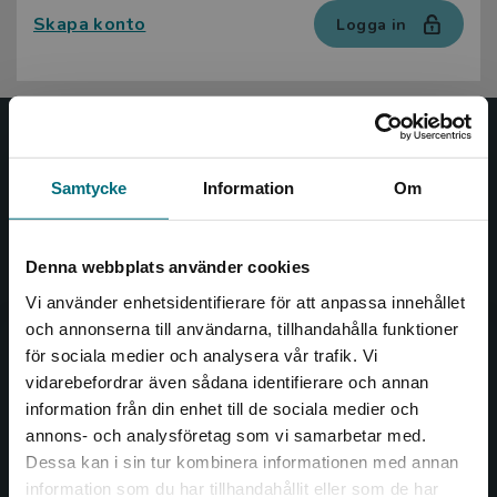
Skapa konto
Logga in
Nypon och Vilja
Samtycke
Information
Om
Nypon och Vilja förlag ger ut böcker som väcker läslust
och öppnar dörren till nya världar och möjligheter för
såväl barn som vuxna.
Denna webbplats använder cookies
Nypon och Vilja förlag är en del av Studentlitteratur.
Vi använder enhetsidentifierare för att anpassa innehållet
och annonserna till användarna, tillhandahålla funktioner
Kontakta oss
för sociala medier och analysera vår trafik. Vi
Begränsad fraktregion
vidarebefordrar även sådana identifierare och annan
Kontakta oss
information från din enhet till de sociala medier och
046-31 20 00
annons- och analysföretag som vi samarbetar med.
Dessa kan i sin tur kombinera informationen med annan
Box 141
information som du har tillhandahållit eller som de har