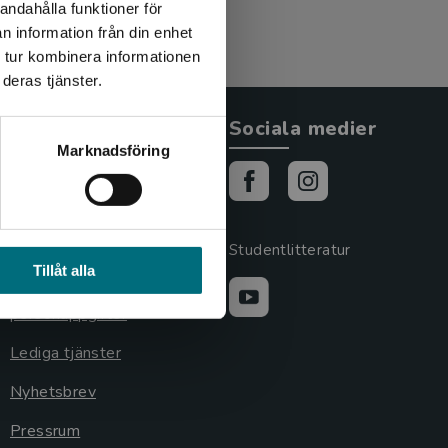
andahålla funktioner för
n information från din enhet
 tur kombinera informationen
deras tjänster.
Allmänna länkar
Sociala medier
Marknadsföring
Om oss
Cookies
Cookieinställningar
Studentlitteratur
Tillåt alla
GDPR och
personuppgifter
Lediga tjänster
Nyhetsbrev
Pressrum