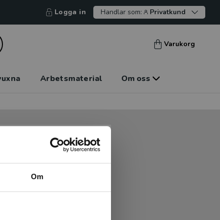
Logga in
Handlar som:
Privatkund
Varukorg
vuxna
Arbetsmaterial
Om oss
tt kunna betala mot faktura
tt handla hos oss.
Om
Logga in