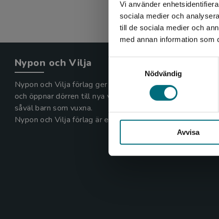
Vi använder enhetsidentifierar
sociala medier och analysera 
till de sociala medier och a
med annan information som du 
Nypon och Vilja
Samtyckesval
Nödvändig
Nypon och Vilja förlag ger ut böcker som väcker läslust
och öppnar dörren till nya världar och möjligheter för
såväl barn som vuxna.
Nypon och Vilja förlag är en del av Studentlitteratur.
Avvisa