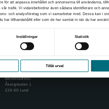
e för att anpassa innehållet och annonserna till användarna, tillh
Det verkar som att du besöker nyponochviljaforlag.se via
vår trafik. Vi vidarebefordrar även sådana identifierare och anna
en enhet utanför Sverige. Vi erbjuder inte leveranser
nnons- och analysföretag som vi samarbetar med. Dessa kan i sin
utanför Sverige. För att kunna slutföra ett köp måste
har tillhandahållit eller som de har samlat in när du har använt 
leveransadressen vara i Sverige.
Kontakta oss
Kundservice
Kontakta kundservice
Inställningar
Statistik
Kontakta oss
Kontakta kundservice
046-31 20 00
046-31 21 00
Stäng
Box 141
Frågor och svar
Tillåt urval
221 00 Lund
Köpvillkor
Besöksadress:
Åkergränden 1