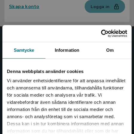
Skapa konto
Logga in
Nypon och Vilja
Samtycke
Information
Om
Nypon och Vilja förlag ger ut böcker som väcker läslust
och öppnar dörren till nya världar och möjligheter för
såväl barn som vuxna.
Denna webbplats använder cookies
Nypon och Vilja förlag är en del av Studentlitteratur.
Vi använder enhetsidentifierare för att anpassa innehållet
och annonserna till användarna, tillhandahålla funktioner
Kontakta oss
för sociala medier och analysera vår trafik. Vi
Begränsad fraktregion
vidarebefordrar även sådana identifierare och annan
Kontakta oss
information från din enhet till de sociala medier och
annons- och analysföretag som vi samarbetar med.
046-31 20 00
Dessa kan i sin tur kombinera informationen med annan
Box 141
information som du har tillhandahållit eller som de har