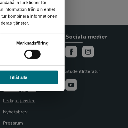
andahålla funktioner för
n information från din enhet
 tur kombinera informationen
deras tjänster.
Allmänna länkar
Sociala medier
Marknadsföring
Om oss
Cookies
Cookieinställningar
Studentlitteratur
Tillåt alla
GDPR och
personuppgifter
Lediga tjänster
Nyhetsbrev
Pressrum