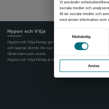
Vi använder enhetsidentifierar
sociala medier och analysera 
till de sociala medier och a
med annan information som du 
Nypon och Vilja
Samtyckesval
Nödvändig
Nypon och Vilja förlag ger ut böcker som väcker läslust
och öppnar dörren till nya världar och möjligheter för
såväl barn som vuxna.
Nypon och Vilja förlag är en del av Studentlitteratur.
Avvisa