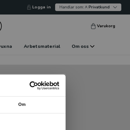
Logga in
Handlar som:
Privatkund
Varukorg
vuxna
Arbetsmaterial
Om oss
tt kunna betala mot faktura
tt handla hos oss.
Om
Logga in