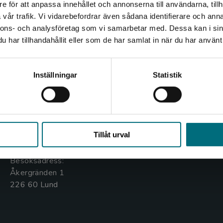
e för att anpassa innehållet och annonserna till användarna, tillh
Det verkar som att du besöker nyponochviljaforlag.se via
vår trafik. Vi vidarebefordrar även sådana identifierare och anna
en enhet utanför Sverige. Vi erbjuder inte leveranser
nnons- och analysföretag som vi samarbetar med. Dessa kan i sin
utanför Sverige. För att kunna slutföra ett köp måste
har tillhandahållit eller som de har samlat in när du har använt 
leveransadressen vara i Sverige.
Kontakta oss
Kundservice
Kontakta kundservice
Inställningar
Statistik
Kontakta oss
Kontakta kundservice
046-31 20 00
046-31 21 00
Stäng
Box 141
Frågor och svar
Tillåt urval
221 00 Lund
Köpvillkor
Besöksadress:
Åkergränden 1