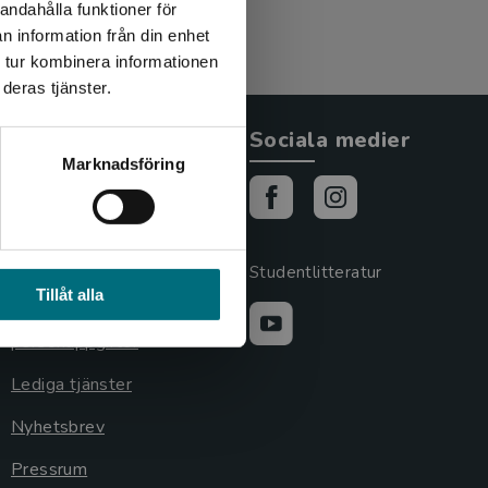
andahålla funktioner för
n information från din enhet
 tur kombinera informationen
deras tjänster.
Allmänna länkar
Sociala medier
Marknadsföring
Om oss
Cookies
Cookieinställningar
Studentlitteratur
Tillåt alla
GDPR och
personuppgifter
Lediga tjänster
Nyhetsbrev
Pressrum