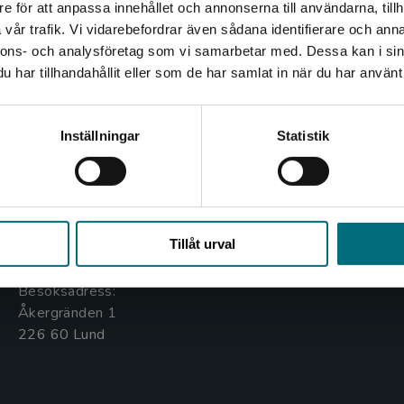
e för att anpassa innehållet och annonserna till användarna, tillh
Det verkar som att du besöker nyponochviljaforlag.se via
vår trafik. Vi vidarebefordrar även sådana identifierare och anna
en enhet utanför Sverige. Vi erbjuder inte leveranser
nnons- och analysföretag som vi samarbetar med. Dessa kan i sin
utanför Sverige. För att kunna slutföra ett köp måste
har tillhandahållit eller som de har samlat in när du har använt 
leveransadressen vara i Sverige.
Kontakta oss
Kundservice
Kontakta kundservice
Inställningar
Statistik
Kontakta oss
Kontakta kundservice
046-31 20 00
046-31 21 00
Stäng
Box 141
Frågor och svar
Tillåt urval
221 00 Lund
Köpvillkor
Besöksadress:
Åkergränden 1