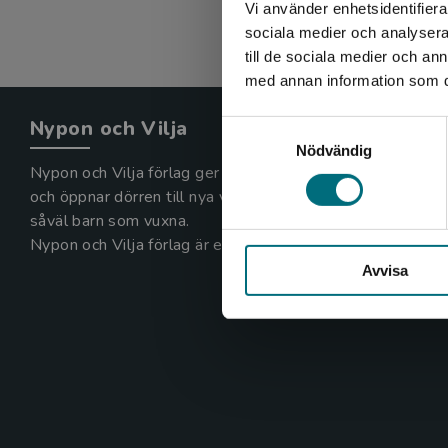
Vi använder enhetsidentifierar
sociala medier och analysera 
till de sociala medier och a
med annan information som du 
Nypon och Vilja
Samtyckesval
Nödvändig
Nypon och Vilja förlag ger ut böcker som väcker läslust
och öppnar dörren till nya världar och möjligheter för
såväl barn som vuxna.
Nypon och Vilja förlag är en del av Studentlitteratur.
Avvisa