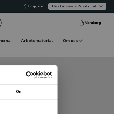
Logga in
Handlar som:
Privatkund
Varukorg
vuxna
Arbetsmaterial
Om oss
tt kunna betala mot faktura
tt handla hos oss.
Om
Logga in