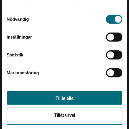
Det verkar som att du besöker
221 00 Lund
samlat in när du har använt deras tjänster.
nyponochviljaforlag.se via en enhet utanför
Samtyckesval
Sverige. Vi erbjuder inte leveranser utanför
Besöksadress:
Nödvändig
Sverige. För att kunna slutföra ett köp måste
Åkergränden 1
leveransadressen vara i Sverige.
Inställningar
Kontakta kundservice
Kundservice
Statistik
Kontakta kundservice
046-31 21 00
Marknadsföring
Stäng
Frågor och svar
Köpvillkor
Tillåt alla
Allmänna länkar
Tillåt urval
Om oss