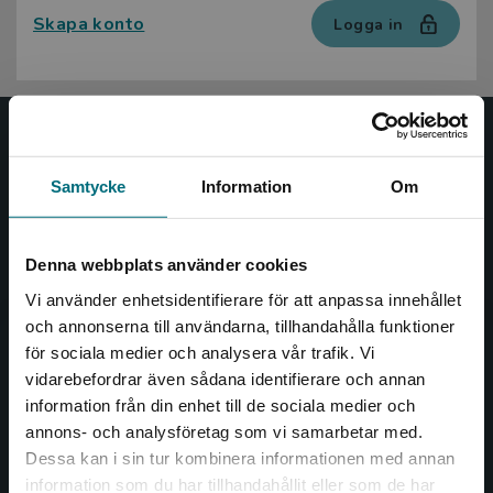
Skapa konto
Logga in
Nypon och Vilja
Samtycke
Information
Om
Nypon och Vilja förlag ger ut böcker som väcker läslust
och öppnar dörren till nya världar och möjligheter för
såväl barn som vuxna.
Denna webbplats använder cookies
Nypon och Vilja förlag är en del av Studentlitteratur.
Vi använder enhetsidentifierare för att anpassa innehållet
och annonserna till användarna, tillhandahålla funktioner
Kontakta oss
för sociala medier och analysera vår trafik. Vi
Begränsad fraktregion
vidarebefordrar även sådana identifierare och annan
Kontakta oss
information från din enhet till de sociala medier och
046-31 20 00
annons- och analysföretag som vi samarbetar med.
Dessa kan i sin tur kombinera informationen med annan
Box 141
information som du har tillhandahållit eller som de har