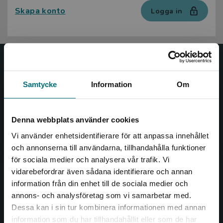
Skapa konto
Logga in
Nypon och Vilja
Samtycke
Information
Om
Nypon och Vilja förlag ger ut böcker som väcker läslust
och öppnar dörren till nya världar och möjligheter för
såväl barn som vuxna.
Denna webbplats använder cookies
Nypon och Vilja förlag är en del av Studentlitteratur.
Vi använder enhetsidentifierare för att anpassa innehållet
och annonserna till användarna, tillhandahålla funktioner
Kontakta oss
för sociala medier och analysera vår trafik. Vi
Begränsad fraktregion
vidarebefordrar även sådana identifierare och annan
Kontakta oss
information från din enhet till de sociala medier och
046-31 20 00
annons- och analysföretag som vi samarbetar med.
Dessa kan i sin tur kombinera informationen med annan
Box 141
information som du har tillhandahållit eller som de har