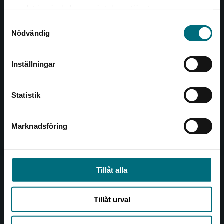
Det verkar som att du besöker
221 00 Lund
samlat in när du har använt deras tjänster.
nyponochviljaforlag.se via en enhet utanför
Samtyckesval
Sverige. Vi erbjuder inte leveranser utanför
Besöksadress:
Nödvändig
Sverige. För att kunna slutföra ett köp måste
Åkergränden 1
leveransadressen vara i Sverige.
Inställningar
Kontakta kundservice
Kundservice
Statistik
Kontakta kundservice
046-31 21 00
Marknadsföring
Stäng
Frågor och svar
Köpvillkor
Tillåt alla
Allmänna länkar
Tillåt urval
Om oss