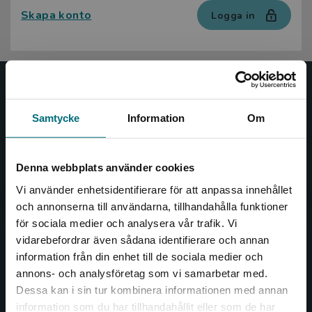
Skapa konto
Logga in
Nypon och Vilja
Samtycke
Information
Om
Nypon och Vilja förlag ger ut böcker som väcker läslust
och öppnar dörren till nya världar och möjligheter för
såväl barn som vuxna.
Denna webbplats använder cookies
Nypon och Vilja förlag är en del av Studentlitteratur.
Vi använder enhetsidentifierare för att anpassa innehållet
och annonserna till användarna, tillhandahålla funktioner
Kontakta oss
för sociala medier och analysera vår trafik. Vi
Begränsad fraktregion
vidarebefordrar även sådana identifierare och annan
Kontakta oss
information från din enhet till de sociala medier och
046-31 20 00
annons- och analysföretag som vi samarbetar med.
Dessa kan i sin tur kombinera informationen med annan
Box 141
information som du har tillhandahållit eller som de har