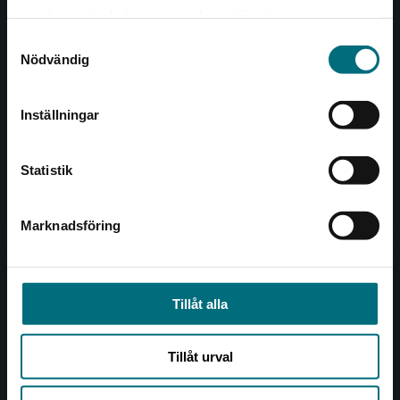
Det verkar som att du besöker
221 00 Lund
samlat in när du har använt deras tjänster.
nyponochviljaforlag.se via en enhet utanför
Samtyckesval
Sverige. Vi erbjuder inte leveranser utanför
Besöksadress:
Nödvändig
Sverige. För att kunna slutföra ett köp måste
Åkergränden 1
leveransadressen vara i Sverige.
Inställningar
Kontakta kundservice
Kundservice
Statistik
Kontakta kundservice
046-31 21 00
Marknadsföring
Stäng
Frågor och svar
Köpvillkor
Tillåt alla
Allmänna länkar
Tillåt urval
Om oss