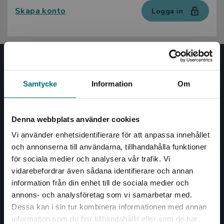
Skapa konto
Logga in
Nypon och Vilja
Samtycke
Information
Om
Nypon och Vilja förlag ger ut böcker som väcker läslust
och öppnar dörren till nya världar och möjligheter för
såväl barn som vuxna.
Denna webbplats använder cookies
Nypon och Vilja förlag är en del av Studentlitteratur.
Vi använder enhetsidentifierare för att anpassa innehållet
och annonserna till användarna, tillhandahålla funktioner
Kontakta oss
för sociala medier och analysera vår trafik. Vi
Begränsad fraktregion
vidarebefordrar även sådana identifierare och annan
Kontakta oss
information från din enhet till de sociala medier och
annons- och analysföretag som vi samarbetar med.
046-31 20 00
Dessa kan i sin tur kombinera informationen med annan
Box 141
information som du har tillhandahållit eller som de har