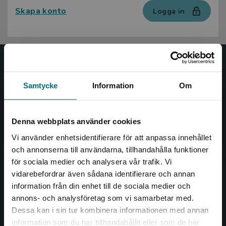
Skapa konto
Logga in
Nypon och Vilja
Samtycke
Information
Om
Nypon och Vilja förlag ger ut böcker som väcker läslust
och öppnar dörren till nya världar och möjligheter för
såväl barn som vuxna.
Denna webbplats använder cookies
Nypon och Vilja förlag är en del av Studentlitteratur.
Vi använder enhetsidentifierare för att anpassa innehållet
och annonserna till användarna, tillhandahålla funktioner
Kontakta oss
för sociala medier och analysera vår trafik. Vi
Begränsad fraktregion
vidarebefordrar även sådana identifierare och annan
Kontakta oss
information från din enhet till de sociala medier och
046-31 20 00
annons- och analysföretag som vi samarbetar med.
Dessa kan i sin tur kombinera informationen med annan
Box 141
information som du har tillhandahållit eller som de har