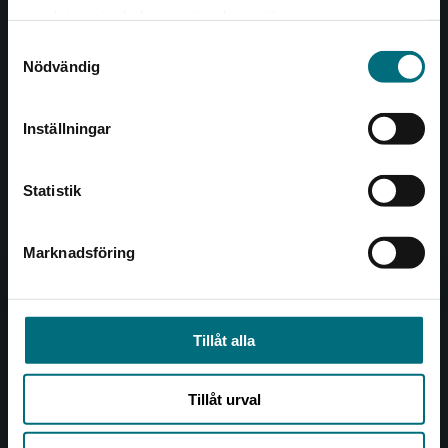
Det verkar som att du besöker
221 00 Lund
samlat in när du har använt deras tjänster.
nyponochviljaforlag.se via en enhet utanför
Samtyckesval
Sverige. Vi erbjuder inte leveranser utanför
Besöksadress:
Nödvändig
Sverige. För att kunna slutföra ett köp måste
Åkergränden 1
leveransadressen vara i Sverige.
Inställningar
Kontakta kundservice
Kundservice
Statistik
Kontakta kundservice
046-31 21 00
Marknadsföring
Stäng
Frågor och svar
Köpvillkor
Tillåt alla
Allmänna länkar
Tillåt urval
Om oss