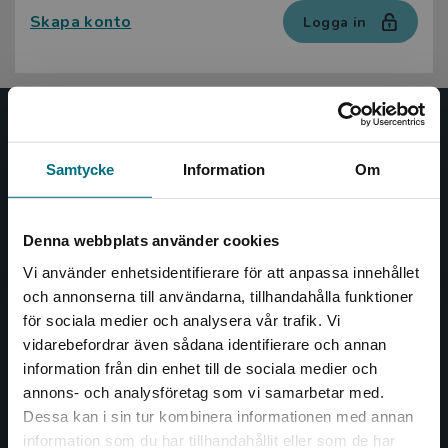
Skapa konto
Logga in
Nypon och Vilja
Samtycke
Information
Om
Nypon och Vilja förlag ger ut böcker som väcker läslust
och öppnar dörren till nya världar och möjligheter för
såväl barn som vuxna.
Denna webbplats använder cookies
Nypon och Vilja förlag är en del av Studentlitteratur.
Vi använder enhetsidentifierare för att anpassa innehållet
och annonserna till användarna, tillhandahålla funktioner
Kontakta oss
för sociala medier och analysera vår trafik. Vi
Begränsad fraktregion
vidarebefordrar även sådana identifierare och annan
Kontakta oss
information från din enhet till de sociala medier och
046-31 20 00
annons- och analysföretag som vi samarbetar med.
Dessa kan i sin tur kombinera informationen med annan
Box 141
information som du har tillhandahållit eller som de har