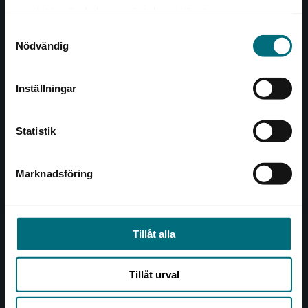
Det verkar som att du besöker
221 00 Lund
samlat in när du har använt deras tjänster.
nyponochviljaforlag.se via en enhet utanför
Samtyckesval
Sverige. Vi erbjuder inte leveranser utanför
Besöksadress:
Nödvändig
Sverige. För att kunna slutföra ett köp måste
Åkergränden 1
leveransadressen vara i Sverige.
Inställningar
Kontakta kundservice
Kundservice
Statistik
Kontakta kundservice
046-31 21 00
Marknadsföring
Stäng
Frågor och svar
Köpvillkor
Tillåt alla
Allmänna länkar
Tillåt urval
Om oss