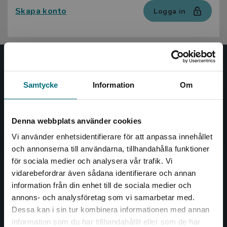
Skapa konto
Logga in
Nypon och Vilja
Samtycke
Information
Om
Nypon och Vilja förlag ger ut böcker som väcker läslust
och öppnar dörren till nya världar och möjligheter för
såväl barn som vuxna.
Denna webbplats använder cookies
Nypon och Vilja förlag är en del av Studentlitteratur.
Vi använder enhetsidentifierare för att anpassa innehållet
och annonserna till användarna, tillhandahålla funktioner
Kontakta oss
för sociala medier och analysera vår trafik. Vi
Begränsad fraktregion
vidarebefordrar även sådana identifierare och annan
Kontakta oss
information från din enhet till de sociala medier och
annons- och analysföretag som vi samarbetar med.
046-31 20 00
Dessa kan i sin tur kombinera informationen med annan
Box 141
information som du har tillhandahållit eller som de har