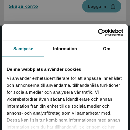
Skapa konto
Logga in
Nypon och Vilja
Samtycke
Information
Om
Nypon och Vilja förlag ger ut böcker som väcker läslust
och öppnar dörren till nya världar och möjligheter för
såväl barn som vuxna.
Denna webbplats använder cookies
Nypon och Vilja förlag är en del av Studentlitteratur.
Vi använder enhetsidentifierare för att anpassa innehållet
och annonserna till användarna, tillhandahålla funktioner
Kontakta oss
för sociala medier och analysera vår trafik. Vi
Begränsad fraktregion
vidarebefordrar även sådana identifierare och annan
Kontakta oss
information från din enhet till de sociala medier och
annons- och analysföretag som vi samarbetar med.
046-31 20 00
Dessa kan i sin tur kombinera informationen med annan
Box 141
information som du har tillhandahållit eller som de har