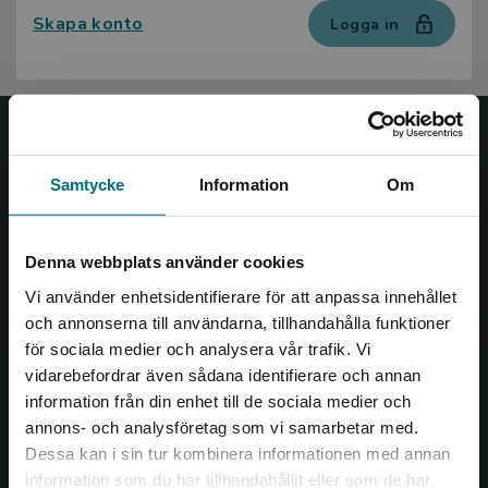
Skapa konto
Logga in
Nypon och Vilja
Samtycke
Information
Om
Nypon och Vilja förlag ger ut böcker som väcker läslust
och öppnar dörren till nya världar och möjligheter för
såväl barn som vuxna.
Denna webbplats använder cookies
Nypon och Vilja förlag är en del av Studentlitteratur.
Vi använder enhetsidentifierare för att anpassa innehållet
och annonserna till användarna, tillhandahålla funktioner
Kontakta oss
för sociala medier och analysera vår trafik. Vi
Begränsad fraktregion
vidarebefordrar även sådana identifierare och annan
Kontakta oss
information från din enhet till de sociala medier och
046-31 20 00
annons- och analysföretag som vi samarbetar med.
Dessa kan i sin tur kombinera informationen med annan
Box 141
information som du har tillhandahållit eller som de har