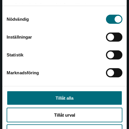
Det verkar som att du besöker
221 00 Lund
samlat in när du har använt deras tjänster.
nyponochviljaforlag.se via en enhet utanför
Samtyckesval
Sverige. Vi erbjuder inte leveranser utanför
Besöksadress:
Nödvändig
Sverige. För att kunna slutföra ett köp måste
Åkergränden 1
leveransadressen vara i Sverige.
Inställningar
Kontakta kundservice
Kundservice
Statistik
Kontakta kundservice
046-31 21 00
Marknadsföring
Stäng
Frågor och svar
Köpvillkor
Tillåt alla
Allmänna länkar
Tillåt urval
Om oss