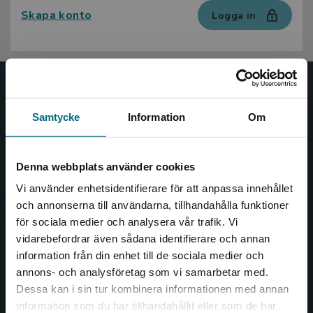
Skapa konto
Logga in
Nypon och Vilja
Samtycke
Information
Om
Nypon och Vilja förlag ger ut böcker som väcker läslust
och öppnar dörren till nya världar och möjligheter för
såväl barn som vuxna.
Denna webbplats använder cookies
Nypon och Vilja förlag är en del av Studentlitteratur.
Vi använder enhetsidentifierare för att anpassa innehållet
och annonserna till användarna, tillhandahålla funktioner
Kontakta oss
för sociala medier och analysera vår trafik. Vi
Begränsad fraktregion
vidarebefordrar även sådana identifierare och annan
Kontakta oss
information från din enhet till de sociala medier och
annons- och analysföretag som vi samarbetar med.
046-31 20 00
Dessa kan i sin tur kombinera informationen med annan
Box 141
information som du har tillhandahållit eller som de har