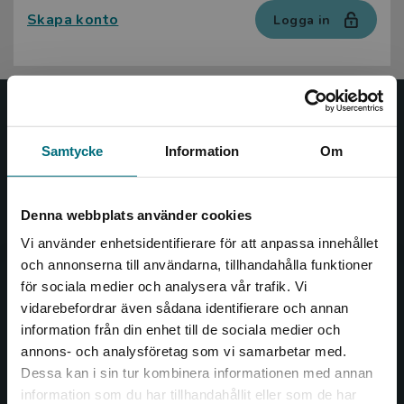
Skapa konto
Logga in
Nypon och Vilja
Samtycke
Information
Om
Nypon och Vilja förlag ger ut böcker som väcker läslust
och öppnar dörren till nya världar och möjligheter för
såväl barn som vuxna.
Denna webbplats använder cookies
Nypon och Vilja förlag är en del av Studentlitteratur.
Vi använder enhetsidentifierare för att anpassa innehållet
och annonserna till användarna, tillhandahålla funktioner
Kontakta oss
för sociala medier och analysera vår trafik. Vi
Begränsad fraktregion
vidarebefordrar även sådana identifierare och annan
Kontakta oss
information från din enhet till de sociala medier och
annons- och analysföretag som vi samarbetar med.
046-31 20 00
Dessa kan i sin tur kombinera informationen med annan
Box 141
information som du har tillhandahållit eller som de har