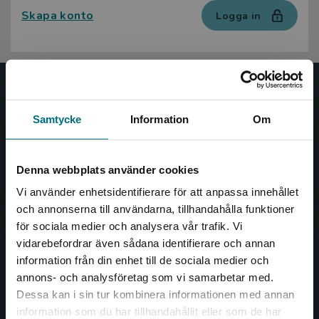
Skapa konto
Logga in
Nypon och Vilja
Samtycke
Information
Om
Nypon och Vilja förlag ger ut böcker som väcker läslust
och öppnar dörren till nya världar och möjligheter för
såväl barn som vuxna.
Denna webbplats använder cookies
Nypon och Vilja förlag är en del av Studentlitteratur.
Vi använder enhetsidentifierare för att anpassa innehållet
och annonserna till användarna, tillhandahålla funktioner
Kontakta oss
för sociala medier och analysera vår trafik. Vi
Begränsad fraktregion
vidarebefordrar även sådana identifierare och annan
Kontakta oss
information från din enhet till de sociala medier och
annons- och analysföretag som vi samarbetar med.
046-31 20 00
Dessa kan i sin tur kombinera informationen med annan
Box 141
information som du har tillhandahållit eller som de har