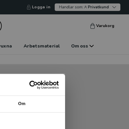
Logga in
Handlar som:
Privatkund
Varukorg
vuxna
Arbetsmaterial
Om oss
tt kunna betala mot faktura
tt handla hos oss.
Om
Logga in