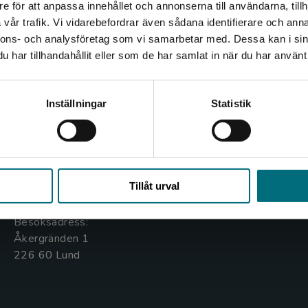
e för att anpassa innehållet och annonserna till användarna, tillh
Det verkar som att du besöker nyponochviljaforlag.se via
vår trafik. Vi vidarebefordrar även sådana identifierare och anna
en enhet utanför Sverige. Vi erbjuder inte leveranser
nnons- och analysföretag som vi samarbetar med. Dessa kan i sin
utanför Sverige. För att kunna slutföra ett köp måste
har tillhandahållit eller som de har samlat in när du har använt 
leveransadressen vara i Sverige.
Kontakta oss
Kundservice
Kontakta kundservice
Inställningar
Statistik
Kontakta oss
Kontakta kundservice
046-31 20 00
046-31 21 00
Stäng
Box 141
Frågor och svar
Tillåt urval
221 00 Lund
Köpvillkor
Besöksadress:
Åkergränden 1