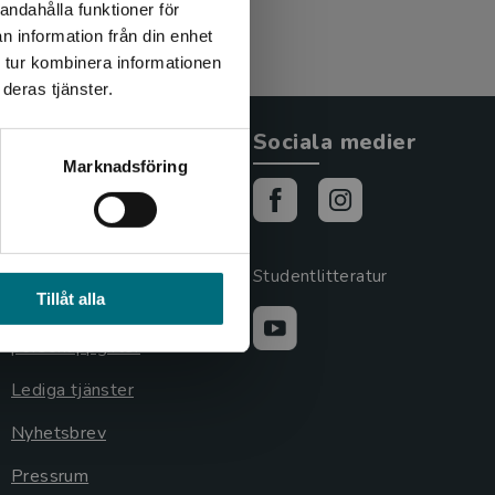
andahålla funktioner för
n information från din enhet
 tur kombinera informationen
deras tjänster.
Allmänna länkar
Sociala medier
Marknadsföring
Om oss
Cookies
Cookieinställningar
Studentlitteratur
Tillåt alla
GDPR och
personuppgifter
Lediga tjänster
Nyhetsbrev
Pressrum