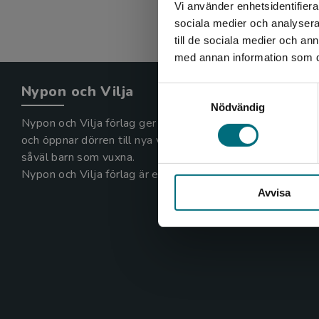
Vi använder enhetsidentifierar
sociala medier och analysera 
till de sociala medier och a
med annan information som du 
Nypon och Vilja
Samtyckesval
Nödvändig
Nypon och Vilja förlag ger ut böcker som väcker läslust
och öppnar dörren till nya världar och möjligheter för
såväl barn som vuxna.
Nypon och Vilja förlag är en del av Studentlitteratur.
Avvisa