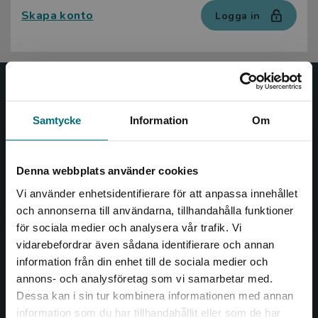
Skapa konto
Logga in
Nypon och Vilja
Samtycke
Information
Om
Nypon och Vilja förlag ger ut böcker som väcker läslust
och öppnar dörren till nya världar och möjligheter för
såväl barn som vuxna.
Denna webbplats använder cookies
Nypon och Vilja förlag är en del av Studentlitteratur.
Vi använder enhetsidentifierare för att anpassa innehållet
och annonserna till användarna, tillhandahålla funktioner
Kontakta oss
för sociala medier och analysera vår trafik. Vi
Begränsad fraktregion
vidarebefordrar även sådana identifierare och annan
Kontakta oss
information från din enhet till de sociala medier och
046-31 20 00
annons- och analysföretag som vi samarbetar med.
Dessa kan i sin tur kombinera informationen med annan
Box 141
information som du har tillhandahållit eller som de har