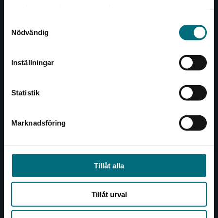
Det verkar som att du besöker
221 00 Lund
samlat in när du har använt deras tjänster.
nyponochviljaforlag.se via en enhet utanför
Samtyckesval
Sverige. Vi erbjuder inte leveranser utanför
Besöksadress:
Nödvändig
Sverige. För att kunna slutföra ett köp måste
Åkergränden 1
leveransadressen vara i Sverige.
Inställningar
Kontakta kundservice
Kundservice
Statistik
Kontakta kundservice
046-31 21 00
Marknadsföring
Stäng
Frågor och svar
Köpvillkor
Tillåt alla
Allmänna länkar
Tillåt urval
Om oss