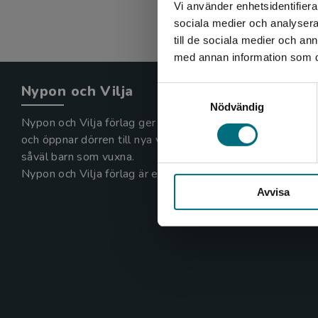
Vi använder enhetsidentifierar
sociala medier och analysera 
till de sociala medier och a
med annan information som du 
Nypon och Vilja
Samtyckesval
Nödvändig
Nypon och Vilja förlag ger ut böcker som väcker läslust
och öppnar dörren till nya världar och möjligheter för
såväl barn som vuxna.
Nypon och Vilja förlag är en del av Studentlitteratur.
Avvisa