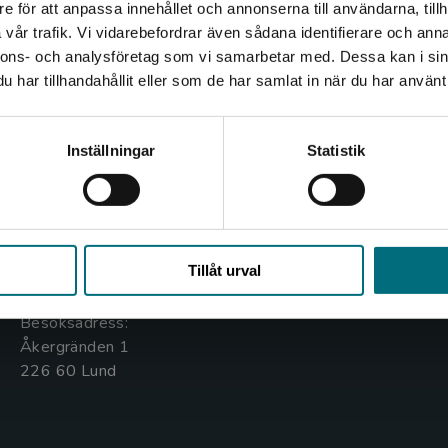
e för att anpassa innehållet och annonserna till användarna, tillh
Det verkar som att du besöker nyponochviljaforlag.se via
vår trafik. Vi vidarebefordrar även sådana identifierare och anna
en enhet utanför Sverige. Vi erbjuder inte leveranser
nnons- och analysföretag som vi samarbetar med. Dessa kan i sin
utanför Sverige. För att kunna slutföra ett köp måste
har tillhandahållit eller som de har samlat in när du har använt 
leveransadressen vara i Sverige.
Kontakta oss
Kundservice
Kontakta kundservice
Inställningar
Statistik
Kontakta oss
Kontakta kundservice
046-31 20 00
046-31 21 00
Stäng
Box 141
Frågor och svar
Tillåt urval
221 00 Lund
Köpvillkor
Besöksadress:
Åkergränden 1