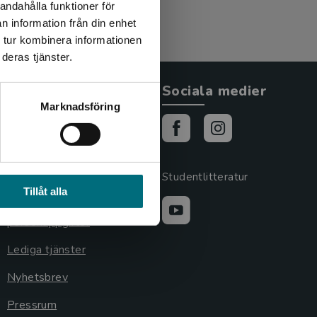
andahålla funktioner för
n information från din enhet
 tur kombinera informationen
deras tjänster.
Allmänna länkar
Sociala medier
Marknadsföring
Om oss
Cookies
Cookieinställningar
Studentlitteratur
Tillåt alla
GDPR och
personuppgifter
Lediga tjänster
Nyhetsbrev
Pressrum