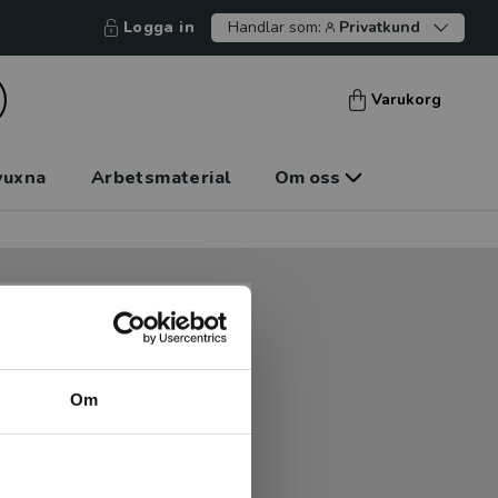
Logga in
Handlar som:
Privatkund
Varukorg
vuxna
Arbetsmaterial
Om oss
tt kunna betala mot faktura
tt handla hos oss.
Om
Logga in