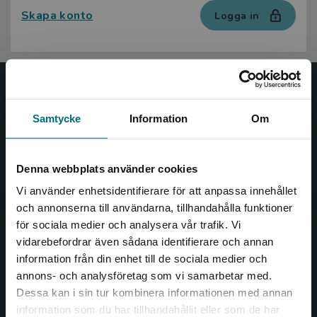
Skapa konto
Logga in
Nypon och Vilja
Samtycke
Information
Om
Nypon och Vilja förlag ger ut böcker som väcker läslust
och öppnar dörren till nya världar och möjligheter för
såväl barn som vuxna.
Denna webbplats använder cookies
Nypon och Vilja förlag är en del av Studentlitteratur.
Vi använder enhetsidentifierare för att anpassa innehållet
och annonserna till användarna, tillhandahålla funktioner
Kontakta oss
för sociala medier och analysera vår trafik. Vi
Begränsad fraktregion
vidarebefordrar även sådana identifierare och annan
Kontakta oss
information från din enhet till de sociala medier och
annons- och analysföretag som vi samarbetar med.
046-31 20 00
Dessa kan i sin tur kombinera informationen med annan
Box 141
information som du har tillhandahållit eller som de har