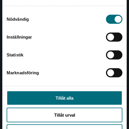
Det verkar som att du besöker
221 00 Lund
samlat in när du har använt deras tjänster.
nyponochviljaforlag.se via en enhet utanför
Samtyckesval
Sverige. Vi erbjuder inte leveranser utanför
Besöksadress:
Nödvändig
Sverige. För att kunna slutföra ett köp måste
Åkergränden 1
leveransadressen vara i Sverige.
Inställningar
Kontakta kundservice
Kundservice
Statistik
Kontakta kundservice
046-31 21 00
Marknadsföring
Stäng
Frågor och svar
Köpvillkor
Tillåt alla
Allmänna länkar
Tillåt urval
Om oss