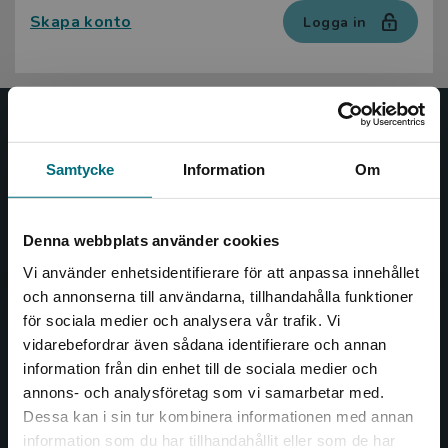
Skapa konto
Logga in
Nypon och Vilja
Samtycke
Information
Om
Nypon och Vilja förlag ger ut böcker som väcker läslust
och öppnar dörren till nya världar och möjligheter för
såväl barn som vuxna.
Denna webbplats använder cookies
Nypon och Vilja förlag är en del av Studentlitteratur.
Vi använder enhetsidentifierare för att anpassa innehållet
och annonserna till användarna, tillhandahålla funktioner
Kontakta oss
för sociala medier och analysera vår trafik. Vi
Begränsad fraktregion
vidarebefordrar även sådana identifierare och annan
Kontakta oss
information från din enhet till de sociala medier och
046-31 20 00
annons- och analysföretag som vi samarbetar med.
Dessa kan i sin tur kombinera informationen med annan
Box 141
information som du har tillhandahållit eller som de har